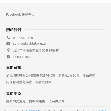
Facebook 粉絲專頁
關於我們
0922-560-178
service@rabbit.org.tw
台北市內湖區文湖街60巷34號4F
15:00-19:00
其他資訊
愛兔假期有限公司(統編:52374465)
運費/出貨說明
產品退換
認識台灣愛兔協會
協會粉絲團
幫助愛兔
捐款助養兔兔
捐款給兔兔
成為供貨商