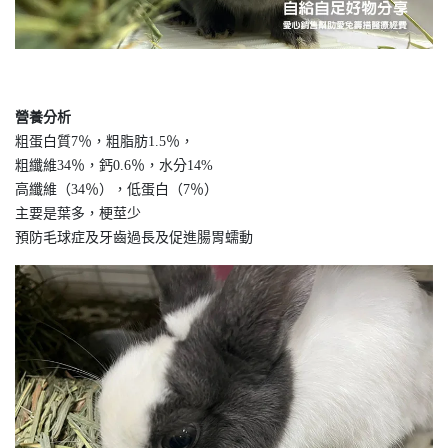
營養分析
粗蛋白質7％，粗脂肪1.5％，
粗纖維34％，鈣0.6％，水分14%
高纖維（34％），低蛋白（7％）
主要是葉多，梗莖少
預防毛球症及牙齒過長及促進腸胃蠕動