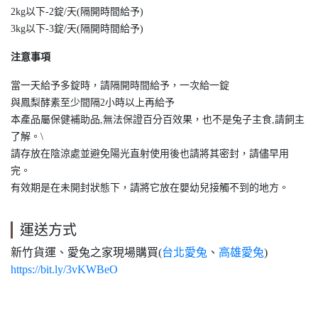
2kg以下-2錠/天(隔開時間給予)
3kg以下-3錠/天(隔開時間給予)
注意事項
當一天給予多錠時，請隔開時間給予，一次給一錠
與鳳梨酵素至少間隔2小時以上再給予
本產品屬保健補助品,無法保證百分百效果，也不是兔子主食,請飼主
了解。\
請存放在陰涼處並避免陽光直射使用後也請將其密封，請儘早用
完。
有效期是在未開封狀態下，請將它放在嬰幼兒接觸不到的地方。
運送方式
新竹貨運、愛兔之家現場購買(
台北愛兔
、
高雄愛兔
)
https://bit.ly/3vKWBeO