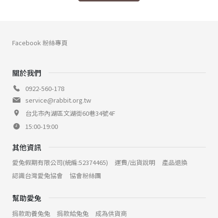
Facebook 粉絲專頁
關於我們
0922-560-178
service@rabbit.org.tw
台北市內湖區文湖街60巷34號4F
15:00-19:00
其他資訊
愛兔假期有限公司(統編:52374465)
運費/出貨說明
產品退換
認識台灣愛兔協會
協會粉絲團
幫助愛兔
捐款助養兔兔
捐款給兔兔
成為供貨商