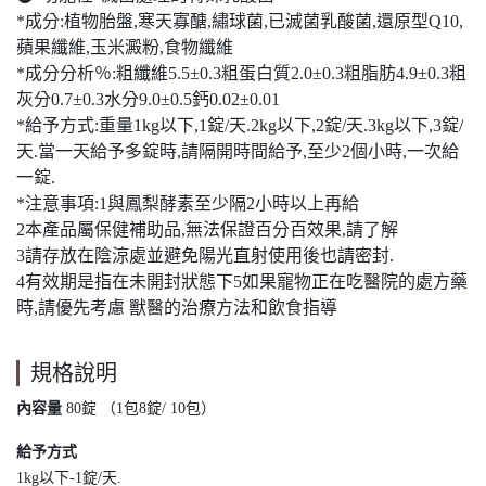
*成分:植物胎盤,寒天寡醣,繡球菌,已滅菌乳酸菌,還原型Q10,
蘋果纖維,玉米澱粉,食物纖維
*成分分析％:粗纖維5.5±0.3粗蛋白質2.0±0.3粗脂肪4.9±0.3粗
灰分0.7±0.3水分9.0±0.5鈣0.02±0.01
*給予方式:重量1kg以下,1錠/天.2kg以下,2錠/天.3kg以下,3錠/
天.當一天給予多錠時,請隔開時間給予,至少2個小時,一次給
一錠.
*注意事項:1與鳳梨酵素至少隔2小時以上再給
2本產品屬保健補助品,無法保證百分百效果,請了解
3請存放在陰涼處並避免陽光直射使用後也請密封.
4有效期是指在未開封狀態下5如果寵物正在吃醫院的處方藥
時,請優先考慮 獸醫的治療方法和飲食指導
規格說明
內容量
80錠 （1包8錠/ 10包）
給予方式
1kg以下-1錠/天.