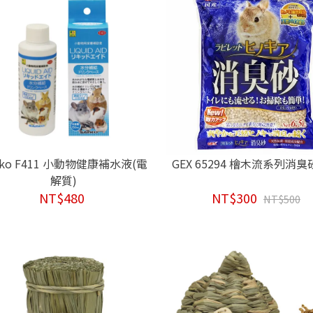
nko F411 小動物健康補水液(電
GEX 65294 檜木流系列消臭砂
解質)
NT$480
NT$300
NT$500