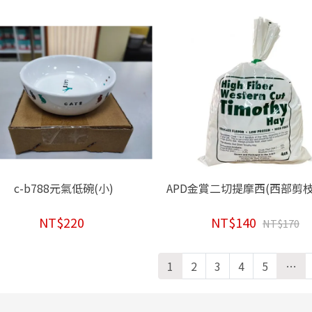
c-b788元氣低碗(小)
APD金賞二切提摩西(西部剪枝)
NT$220
NT$140
NT$170
1
2
3
4
5
…