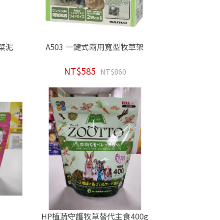
蔬菜泥
A503 一鍵式兩用寬型牧草架
NT$585
NT$860
HP植蔬守護牧草替代主食400g