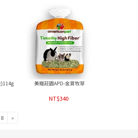
114g
美寵莊園APD-金賞牧草
NT$340
8
»