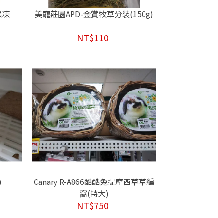
果凍
美寵莊園APD-金賞牧草分裝(150g)
NT$110
)
Canary R-A866酷酷兔提摩西草草編
窩(特大)
NT$750