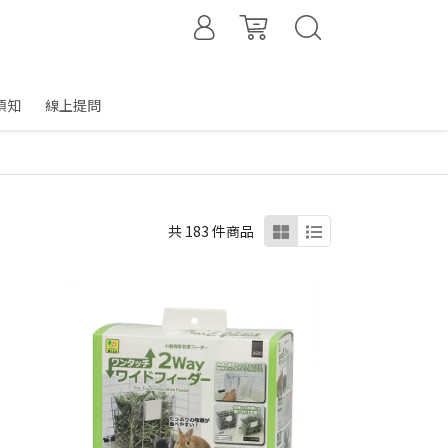
須知
線上提問
共 183 件商品