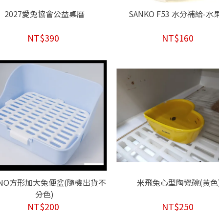
2027愛兔協會公益桌曆
SANKO F53 水分補給-水
NT$390
NT$160
RNO方形加大兔便盆(隨機出貨不
米飛兔心型陶瓷碗(黃色
分色)
NT$200
NT$250