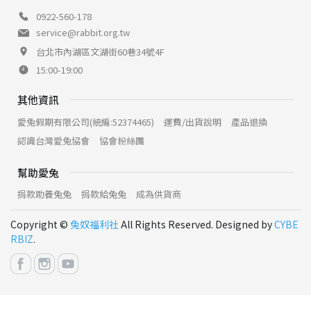
0922-560-178
service@rabbit.org.tw
台北市內湖區文湖街60巷34號4F
15:00-19:00
其他資訊
愛兔假期有限公司(統編:52374465)
運費/出貨說明
產品退換
認識台灣愛兔協會
協會粉絲團
幫助愛兔
捐款助養兔兔
捐款給兔兔
成為供貨商
Copyright ©
兔奴福利社
All Rights Reserved. Designed by
CYBE
RBIZ
.