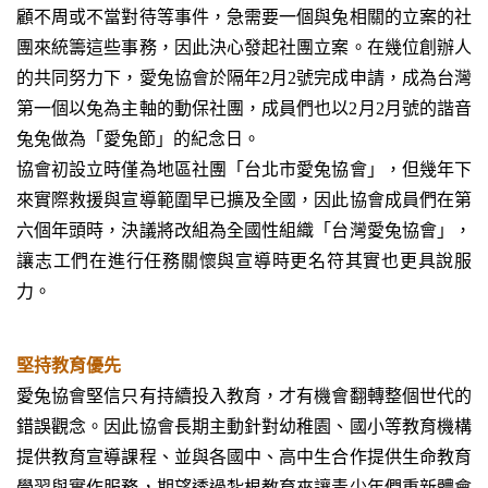
顧不周或不當對待等事件，急需要一個與兔相關的立案的社
團來統籌這些事務，因此決心發起社團立案。在幾位創辦人
的共同努力下，愛兔協會於隔年2月2號完成申請，成為台灣
第一個以兔為主軸的動保社團，成員們也以2月2月號的諧音
兔兔做為「愛兔節」的紀念日。
協會初設立時僅為地區社團「台北市愛兔協會」，但幾年下
來實際救援與宣導範圍早已擴及全國，因此協會成員們在第
六個年頭時，決議將改組為全國性組織「台灣愛兔協會」，
讓志工們在進行任務關懷與宣導時更名符其實也更具說服
力。
堅持教育優先
愛兔協會堅信只有持續投入教育，才有機會翻轉整個世代的
錯誤觀念。因此協會長期主動針對幼稚園、國小等教育機構
提供教育宣導課程、並與各國中、高中生合作提供生命教育
學習與實作服務，期望透過紮根教育來讓青少年們重新體會