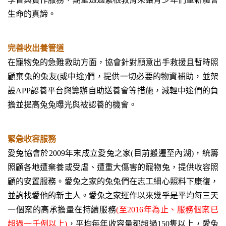
生命的真諦。
完善收出養管道
在寵物兔的急難救助方面，協會針對願意出手救援且暫時照
顧棄兔的兔友(或中途)們，提供一切必要的物資補助，並架
設APP認養平台與籌辦自助送養會等措施，減輕中途們的負
擔並提高兔兔曝光與被認養的機會。
緊急收容服務
愛兔協會於2009年末成立愛兔之家(目前搬遷至內湖)，統籌
照顧各地遭棄養或受虐、遭重大傷害的寵物兔，提供收容照
顧的安置服務。愛兔之家的兔兔們在志工細心照料下康復，
並詢找愛他的新主人。愛兔之家運作以來幾乎是平均每三天
一個案的高承擔量在持續服務
(至2016年為止、服務個案已
超過一千例以上)
，平均每年收容量都超過150隻以上，愛兔