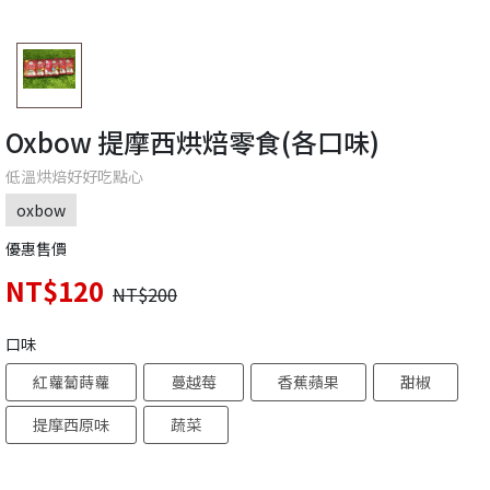
Oxbow 提摩西烘焙零食(各口味)
低溫烘焙好好吃點心
oxbow
優惠售價
NT$120
NT$200
口味
紅蘿蔔蒔蘿
蔓越莓
香蕉蘋果
甜椒
提摩西原味
蔬菜