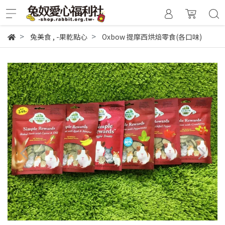
兔美食
,
-果乾點心
Oxbow 提摩西烘焙零食(各口味)