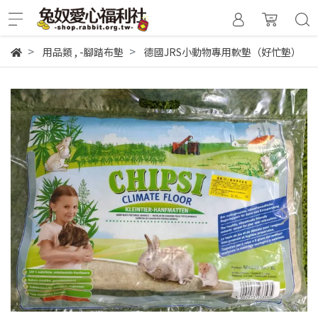
用品類
,
-腳踏布墊
德國JRS小動物專用軟墊（好忙墊）