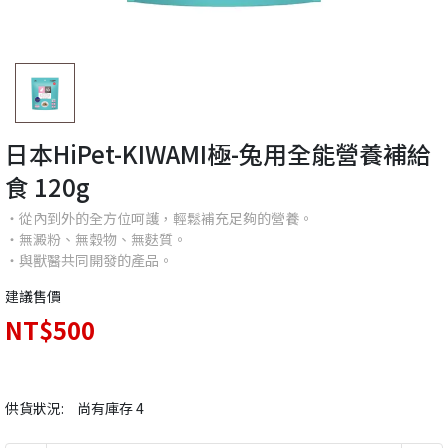
日本HiPet-KIWAMI極-兔用全能營養補給
食 120g
・從內到外的全方位呵護，輕鬆補充足夠的營養。
・無澱粉、無穀物、無麩質。
・與獸醫共同開發的產品。
建議售價
NT$500
供貨狀況:
尚有庫存 4