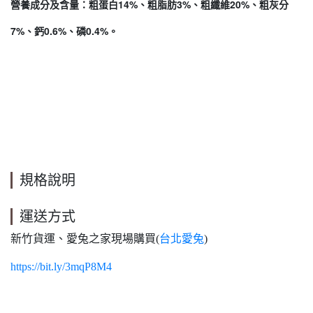
營養成分及含量：粗蛋白14%、粗脂肪3%、粗纖維20%、粗灰分
7%、鈣0.6%、磷0.4%。
規格說明
運送方式
新竹貨運、愛兔之家現場購買(
台北愛兔
)
https://bit.ly/3mqP8M4