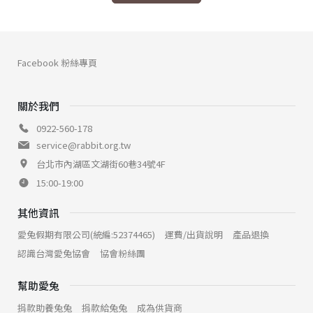
Facebook 粉絲專頁
關於我們
0922-560-178
service@rabbit.org.tw
台北市內湖區文湖街60巷34號4F
15:00-19:00
其他資訊
愛兔假期有限公司(統編:52374465)
運費/出貨說明
產品退換
認識台灣愛兔協會
協會粉絲團
幫助愛兔
捐款助養兔兔
捐款給兔兔
成為供貨商