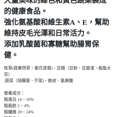
大量美味的綠色和黃色蔬菜製成
的健康食品。
強化氨基酸和維生素A、E，幫助
維持皮毛光澤和日常活力。
添加乳酸菌和寡糖幫助腸胃保
健。
牧草(提摩西草、紫花苜蓿)、豆類（豆粉、豆腐渣、脫脂大
豆）
.蔬菜（胡蘿蔔、芥菜)、麩皮、氨基酸
營養成分：
粗蛋白 14 ~ 16%
粗脂肪 2 ~ 4%
粗纖維 20 ~ 24%