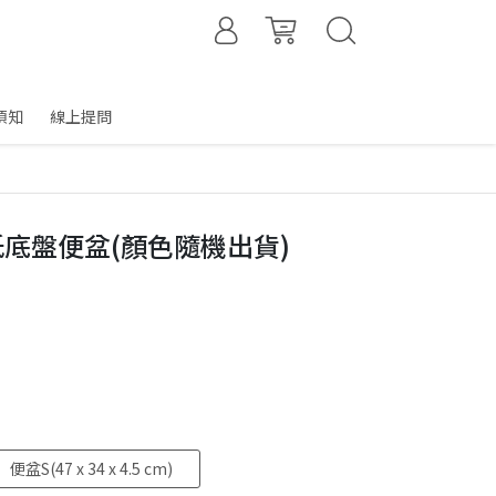
須知
線上提問
寵物低底盤便盆(顏色隨機出貨)
便盆S(47 x 34 x 4.5 cm)