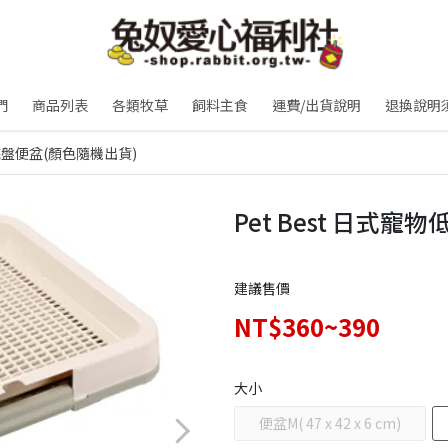
們
商品列表
各類牧草
飼料主食
運費/出貨說明
退換說明
低底盤便盆(顏色隨機出貨)
Pet Best 日式
建議售價
NT$360~390
大小
便盆M( 47 x 42 x 6 cm)