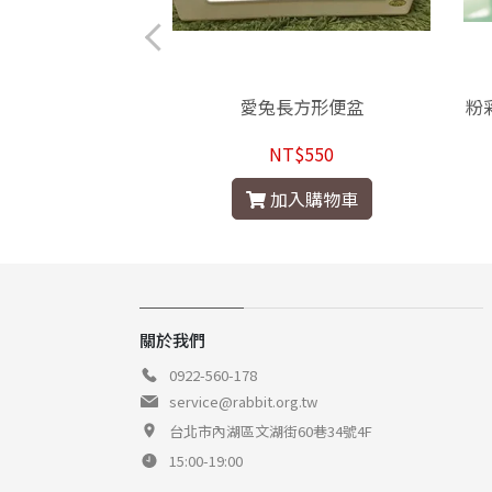
加大兔便盆(隨機出貨
愛兔長方形便盆
粉
分色)
$200
NT$550
入購物車
加入購物車
關於我們
0922-560-178
service@rabbit.org.tw
台北市內湖區文湖街60巷34號4F
15:00-19:00