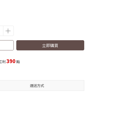
立即購買
390
紅利
點
運送方式