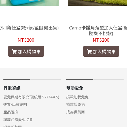
彩四角便盆(粉/紫/藍隨機出貨)
Carno卡諾角落型加大便盆(
隨機不挑款)
NT$200
NT$200
加入購物車
加入購物車
其他資訊
幫助愛兔
愛兔假期有限公司(統編:52374465)
捐款助養兔兔
運費/出貨說明
捐款給兔兔
產品退換
成為供貨商
認識台灣愛兔協會
協會粉絲團